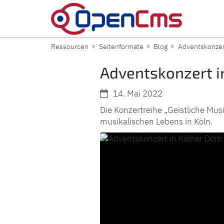
Zum Inhalt springen
Ressourcen
Seitenformate
Blog
Adventskonzer
Adventskonzert i
14. Mai 2022
Die Konzertreihe „Geistliche Musi
musikalischen Lebens in Köln.