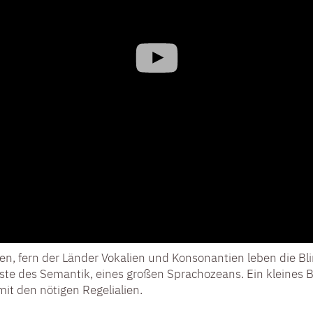
gen, fern der Länder Vokalien und Konsonantien leben die 
ste des Semantik, eines großen Sprachozeans. Ein kleines 
mit den nötigen Regelialien.