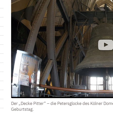
3:41
Der „Decke Pitter“ – die Petersglocke des Kölner Dome
Geburtstag.