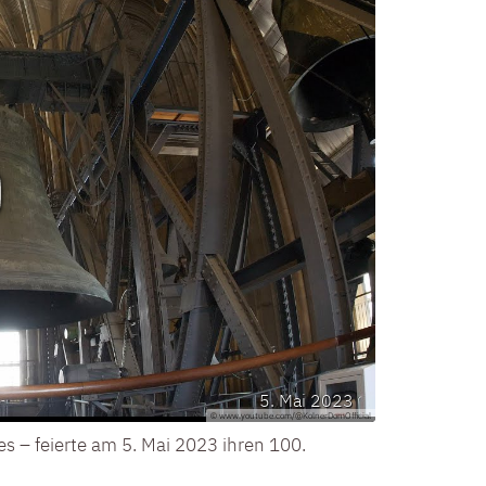
5. Mai 2023
© www.youtube.com/@KolnerDomOfficial
s – feierte am 5. Mai 2023 ihren 100.