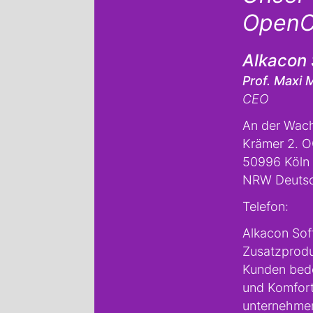
OpenC
Alkacon 
Prof. Maxi 
CEO
An der Wach
Krämer 2. 
50996 Köln
NRW Deutsc
Telefon:
Alkacon Sof
Zusatzprodu
Kunden bede
und Komfort
unternehme