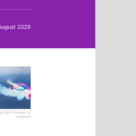
 August 2026
by Nick Fewings on
Unsplash