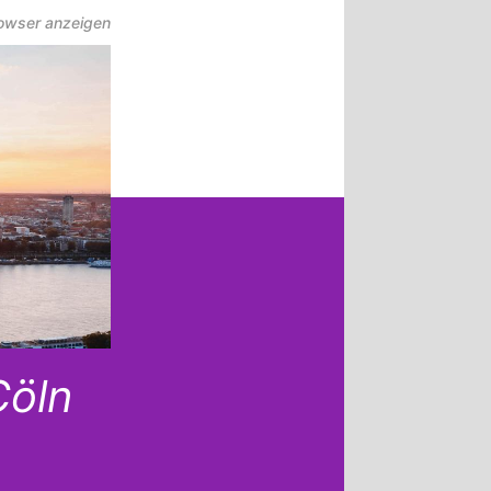
rowser anzeigen
Cöln