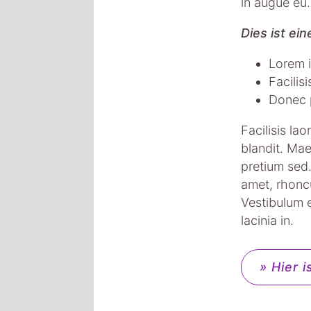
in augue eu.
Dies ist ei
Lorem i
Facilis
Donec p
Facilisis l
blandit. Mae
pretium sed.
amet, rhoncu
Vestibulum 
lacinia in.
» Hier i