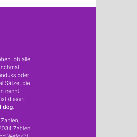
ehen, ob alle
anchmal
enduks oder
l Sätze, die
an nennt
st dieser:
d dog
.
 Zahlen,
2034 Zahlen
and Wefox™).