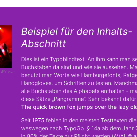
Beispiel für den Inhalts-
Abschnitt
Dies ist ein Typoblindtext. An ihm kann man s
Buchstaben da sind und wie sie aussehen. M
 White on
benutzt man Worte wie Hamburgefonts, Rafg
Handgloves, um Schriften zu testen. Manchma
alle Buchstaben des Alphabets enthalten - m
diese Sätze „Pangramme“. Sehr bekannt dafür i
The quick brown fox jumps over the lazy ol
Seit 1975 fehlen in den meisten Testtexten die
weswegen nach TypoGb. § 14a ab dem Jahr 
in 86% der Texte zur Pflicht werden (AVAIL® 