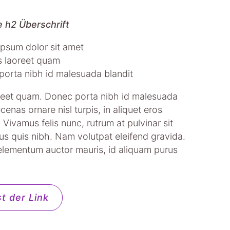
ne h2 Überschrift
psum dolor sit amet
is laoreet quam
orta nibh id malesuada blandit
aoreet quam. Donec porta nibh id malesuada
cenas ornare nisl turpis, in aliquet eros
 Vivamus felis nunc, rutrum at pulvinar sit
s quis nibh. Nam volutpat eleifend gravida.
elementum auctor mauris, id aliquam purus
st der Link