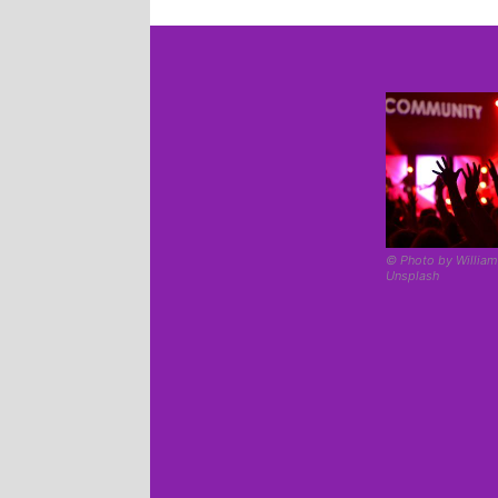
© Photo by William
Unsplash