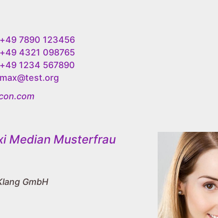
+49 7890 123456
+49 4321 098765
+49 1234 567890
max@test.org
acon.com
xi Median Musterfrau
Klang GmbH
z