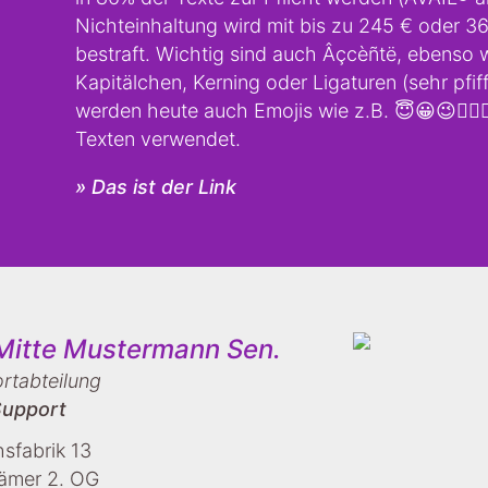
Nichteinhaltung wird mit bis zu 245 € oder 3
bestraft. Wichtig sind auch Âçcèñtë, ebenso 
Kapitälchen, Kerning oder Ligaturen (sehr pfif
werden heute auch Emojis wie z.B. 😇😀😉👍🏻🐶
Texten verwendet.
» Das ist der Link
Mitte Mustermann Sen.
ortabteilung
upport
sfabrik 13
ämer 2. OG