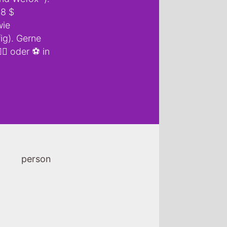
68 $
wie
fig). Gerne
🍎 oder ⚽️ in