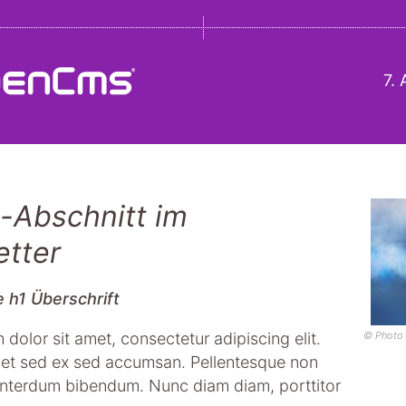
7.
s-Abschnitt im
tter
e h1 Überschrift
dolor sit amet, consectetur adipiscing elit.
© Photo 
quet sed ex sed accumsan. Pellentesque non
s interdum bibendum. Nunc diam diam, porttitor