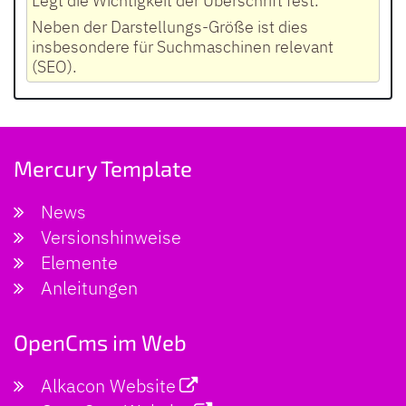
Legt die Wichtigkeit der Überschrift fest.
Neben der Darstellungs-Größe ist dies
insbesondere für Suchmaschinen relevant
(SEO).
Mercury Template
News
Versionshinweise
Elemente
Anleitungen
OpenCms im Web
Alkacon Website