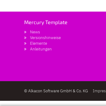
Mercury Template
News
Versionshinweise
Elemente
Anleitungen
© Alkacon Software GmbH & Co. KG
Impre