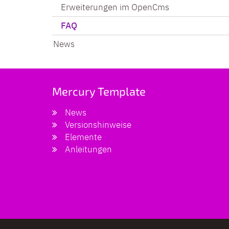
Erweiterungen im OpenCms
FAQ
News
Mercury Template
News
Versionshinweise
Elemente
Anleitungen