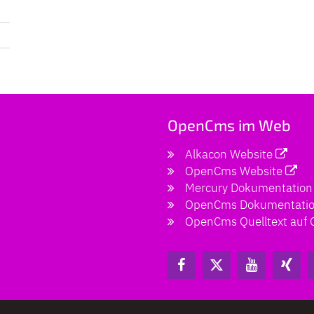
OpenCms im Web
Alkacon Website
OpenCms Website
Mercury Dokumentation
OpenCms Dokumentati
OpenCms Quelltext auf 