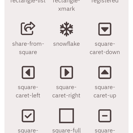
rectangle-list
rectangle-
registered
xmark
share-from-
snowflake
square-
square
caret-down
square-
square-
square-
caret-left
caret-right
caret-up
square-
square-full
square-