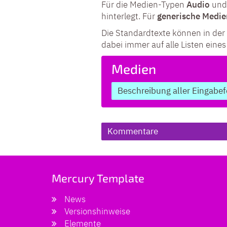
Für die Medien-Typen
Audio
un
hinterlegt. Für
generische Medie
Die Standardtexte können in der
dabei immer auf alle Listen eines
Medien
Beschreibung aller Eingabef
Kommentare
Mercury Template
News
Versionshinweise
Elemente