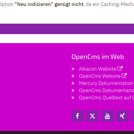
Option
"Neu indizieren" genügt nicht
, da ein Caching-Mech
OpenCms im Web
Alkacon Website
OpenCms Website
Mercury Dokumentation
OpenCms Dokumentati
OpenCms Quelltext auf 