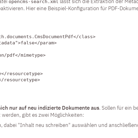
atei
lässt sich die Extraktion der Me
opencms-search.xml
aktivieren. Hier eine Beispiel-Konfiguration für PDF-Dokum
h.documents.CmsDocumentPdf</class>

adata">false</param>

n/pdf</mimetype>

</resourcetype>

/resourcetype>

sich nur auf neu indizierte Dokumente aus
. Sollen für ein
 werden, gibt es zwei Möglichkeiten:
, dabei "Inhalt neu schreiben" auswählen und anschließend