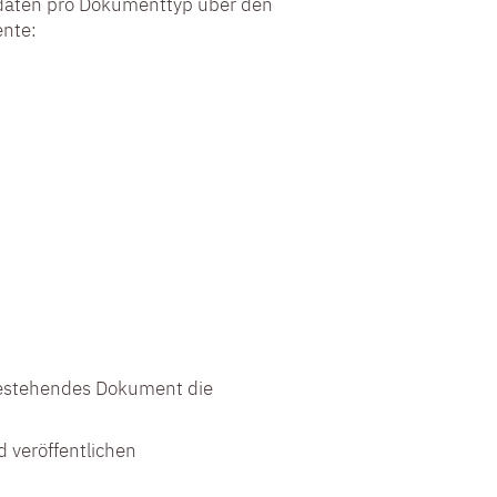
tadaten pro Dokumenttyp über den
ente:
 bestehendes Dokument die
 veröffentlichen