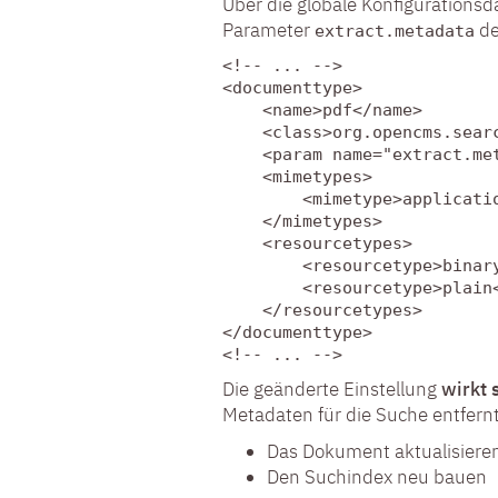
Über die globale Konfigurationsd
Parameter
de
extract.metadata
<!-- ... -->

<documenttype>

    <name>pdf</name>

    <class>org.opencms.searc
    <param name="extract.met
    <mimetypes>

        <mimetype>applicatio
    </mimetypes>

    <resourcetypes>

        <resourcetype>binary
        <resourcetype>plain<
    </resourcetypes>

</documenttype>

<!-- ... -->
Die geänderte Einstellung
wirkt 
Metadaten für die Suche entfernt
Das Dokument aktualisieren
Den Suchindex neu bauen